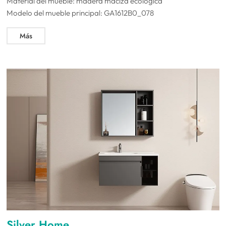
Material del mueble: madera maciza ecológica
Modelo del mueble principal: GA1612B0_078
Más
Silver Home