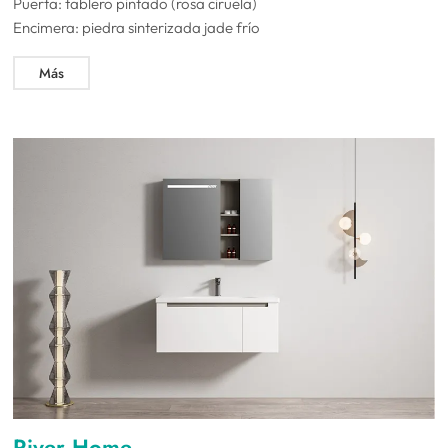
Puerta: tablero pintado (rosa ciruela)
Encimera: piedra sinterizada jade frío
Más
River Home