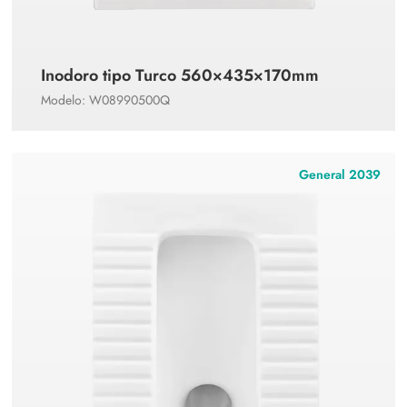
Inodoro tipo Turco 560×435×170mm
Modelo: W08990500Q
General 2039