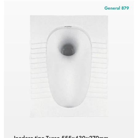
General 879
Inodoro tipo Turco 555×430×270mm