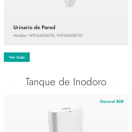
Urinario de Pared
Modelo: W016405A1Q, W016405D1Q
Ver todo
Tanque de Inodoro
General 808